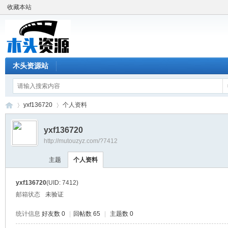
收藏本站
木头资源站
yxf136720
个人资料
yxf136720
http://mutouzyz.com/?7412
木
›
›
主题
个人资料
yxf136720
(UID: 7412)
邮箱状态
未验证
统计信息
好友数 0
|
回帖数 65
|
主题数 0