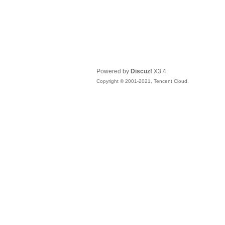
Powered by
Discuz!
X3.4
Copyright © 2001-2021, Tencent Cloud.