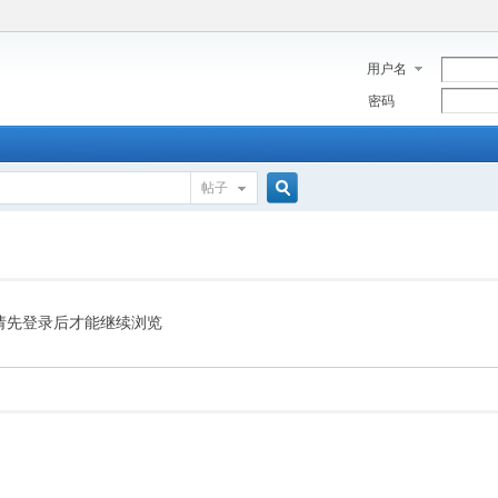
用户名
密码
帖子
搜
索
请先登录后才能继续浏览