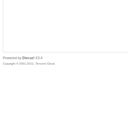
头
Powered by
Discuz!
X3.4
Copyright © 2001-2021, Tencent Cloud.
资
源