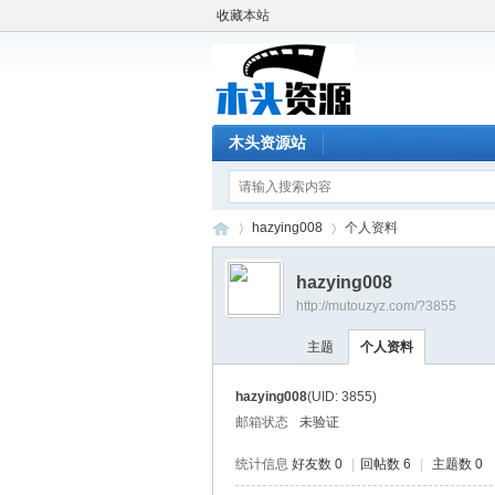
收藏本站
木头资源站
hazying008
个人资料
hazying008
http://mutouzyz.com/?3855
木
›
›
主题
个人资料
hazying008
(UID: 3855)
邮箱状态
未验证
统计信息
好友数 0
|
回帖数 6
|
主题数 0