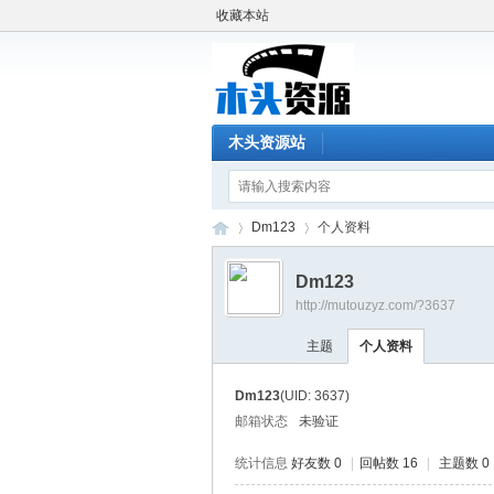
收藏本站
木头资源站
Dm123
个人资料
Dm123
http://mutouzyz.com/?3637
木
›
›
主题
个人资料
Dm123
(UID: 3637)
邮箱状态
未验证
统计信息
好友数 0
|
回帖数 16
|
主题数 0