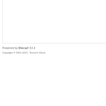
头
Powered by
Discuz!
X3.4
Copyright © 2001-2021, Tencent Cloud.
资
源