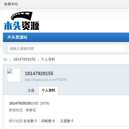
收藏本站
木头资源站
18147929155
个人资料
18147929155
http://mutouzyz.com/?1676
木
›
›
主题
个人资料
18147929155
(UID: 1676)
邮箱状态
未验证
统计信息
好友数 0
|
回帖数 6
|
主题数 0