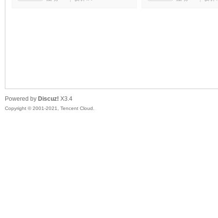
头
Powered by
Discuz!
X3.4
Copyright © 2001-2021, Tencent Cloud.
资
源