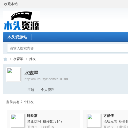
收藏本站
木头资源站
水森翠
好友
水森翠
http://mutouzyz.com/?10188
木
›
›
主题
个人资料
当前共有
2
个好友
叶玲嘉
方舒倩
禁止访问 积分数: 3147
论坛元老 积分数:
互动
|
收听TA
互动
|
收听T