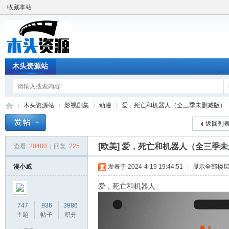
收藏本站
木头资源站
木头资源站
影视剧集
动漫
爱，死亡和机器人（全三季未删减版）
返回列
[欧美]
爱，死亡和机器人（全三季未
查看:
20480
|
回复:
225
木
»
›
›
›
漫小威
发表于 2024-4-19 19:44:51
|
显示全部楼
爱，死亡和机器人
747
936
3986
主题
帖子
积分