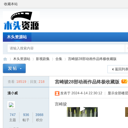
收藏本站
木头资源站
木头资源站
影视剧集
合集
宫崎骏28部动画作品终极收藏版
返回列
宫崎骏28部动画作品终极收藏版
查看:
18519
|
回复:
218
木
»
›
›
›
漫小威
发表于 2024-4-14 22:30:12
|
显示全部楼
宫崎骏
747
936
3988
主题
帖子
积分