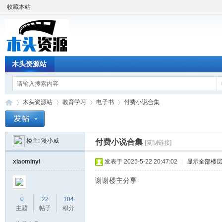
收藏本站
木头资源站
木头资源站
教育学习
电子书
付费小说合集
楼主:
漫小威
付费小说合集
[复制链接]
木
»
›
›
›
xiaominyi
发表于 2025-5-22 20:47:02
|
显示全部楼
谢谢楼主分享
0
22
104
主题
帖子
积分