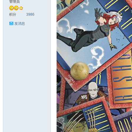
管理员
头
积分
3986
发消息
资
源