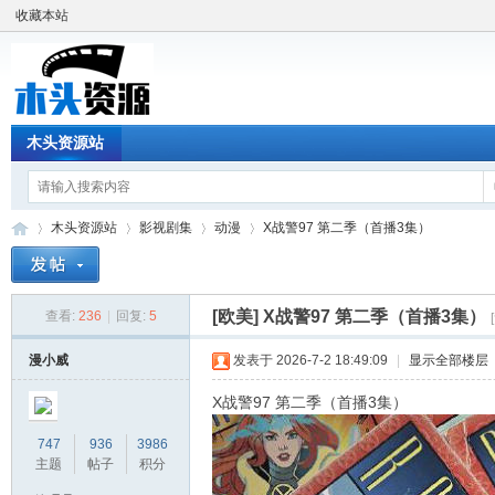
收藏本站
木头资源站
木头资源站
影视剧集
动漫
X战警97 第二季（首播3集）
[欧美]
X战警97 第二季（首播3集）
查看:
236
|
回复:
5
木
»
›
›
›
漫小威
发表于 2026-7-2 18:49:09
|
显示全部楼层
X战警97 第二季（首播3集）
747
936
3986
主题
帖子
积分