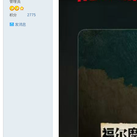
管理员
头
积分
2775
发消息
资
源