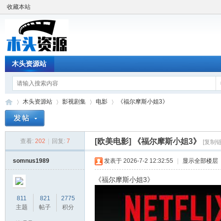
收藏本站
木头资源站
木头资源站
影视剧集
电影
《福尔摩斯小姐3》
[欧美电影]
《福尔摩斯小姐3》
查看:
202
|
回复:
7
[复制链
木
»
›
›
›
somnus1989
发表于 2026-7-2 12:32:55
|
显示全部楼层
《福尔摩斯小姐3》
811
821
2775
主题
帖子
积分