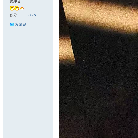
管理员
头
积分
2775
发消息
资
源