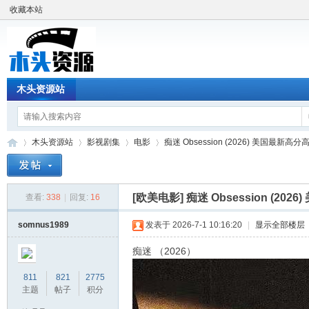
收藏本站
木头资源站
木头资源站
影视剧集
电影
痴迷 Obsession (2026) 美国最新高分
[欧美电影]
痴迷 Obsession (2
查看:
338
|
回复:
16
木
»
›
›
›
somnus1989
发表于 2026-7-1 10:16:20
|
显示全部楼层
痴迷 （2026）
811
821
2775
主题
帖子
积分