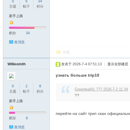
0
6
34
主题
帖子
积分
新手上路
积分
34
发消息
回复
Willieomith
发表于 2026-7-4 07:51:13
|
显示全部楼层
узнать больше trip10
0
2
8
Greenleaf41 ??? 2026-7-2 11:34
主题
帖子
积分
??
新手上路
перейти на сайт трип скан официальн
积分
8
发消息