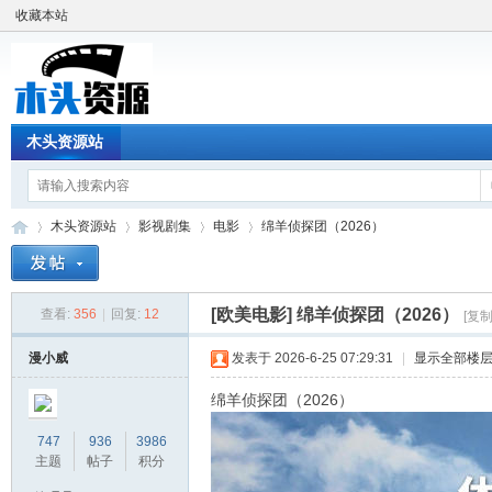
收藏本站
木头资源站
木头资源站
影视剧集
电影
绵羊侦探团（2026）
[欧美电影]
绵羊侦探团（2026）
查看:
356
|
回复:
12
[复
木
»
›
›
›
漫小威
发表于 2026-6-25 07:29:31
|
显示全部楼
绵羊侦探团（2026）
747
936
3986
主题
帖子
积分