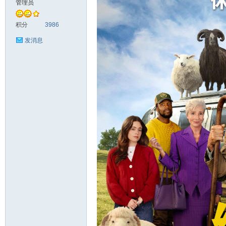
管理员
头
积分
3986
发消息
资
源