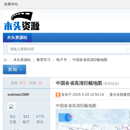
收藏本站
木头资源站
木头资源站
教育学习
电子书
中国各省高清巨幅地图
中国各省高清巨幅地图
查看:
471
|
回复:
13
[复制链接]
木
»
›
›
›
somnus1989
发表于 2026-5-29 10:50:19
|
显示全部楼
中国各省高清巨幅地图
811
821
2775
主题
帖子
积分