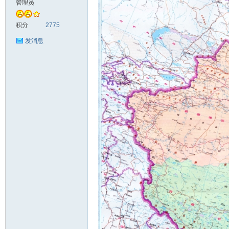
管理员
头
积分
2775
发消息
资
源