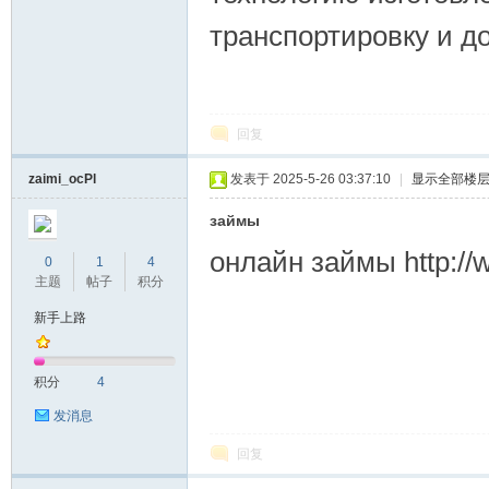
транспортировку и дос
回复
zaimi_ocPl
发表于 2025-5-26 03:37:10
|
显示全部楼
займы
онлайн займы http://w
0
1
4
主题
帖子
积分
新手上路
积分
4
发消息
回复