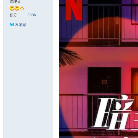
管理员
头
积分
3986
发消息
资
源