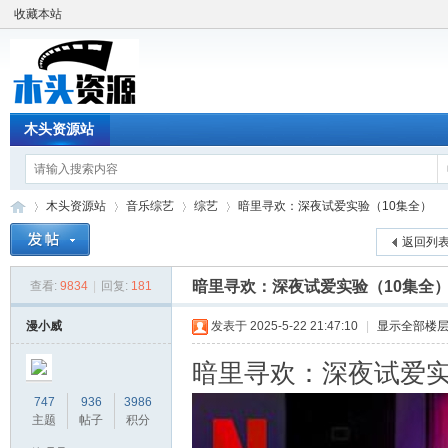
收藏本站
木头资源站
木头资源站
音乐综艺
综艺
暗里寻欢：深夜试爱实验（10集全）
返回列
暗里寻欢：深夜试爱实验（10集全
查看:
9834
|
回复:
181
木
»
›
›
›
漫小威
发表于 2025-5-22 21:47:10
|
显示全部楼
暗里寻欢：深夜试爱实
747
936
3986
主题
帖子
积分