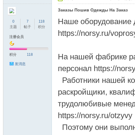
Заказы Пошив Одежды На Заказ
Наше оборудование 
0
7
118
主题
帖子
积分
https://norsy.ru/vopros
注册会员
На нашей фабрике р
积分
118
发消息
персонал https://norsy
Работники нашей ко
раскройщики, квалиф
трудолюбивые менед
https://norsy.ru/otzyvy
Поэтому они выполн