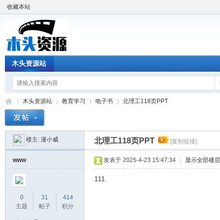
收藏本站
木头资源站
木头资源站
教育学习
电子书
北理工118页PPT
楼主:
漫小威
北理工118页PPT
[复制链接]
木
»
›
›
›
www
发表于 2025-4-23 15:47:34
|
显示全部楼
111
0
31
414
主题
帖子
积分