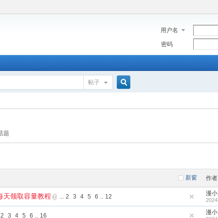
用户名
密码
帖子
搜
话题
索
新窗
作者
漫小
每天领取容量教程
...
2
3
4
5
6
..
12
2024
漫小
2
3
4
5
6
..
16