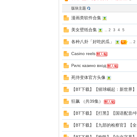
版块主题
头
漫画类软件合集
美女壁纸合集
...
2
3
4
5
各种八卦「好吃的瓜」
...
2
Сasino reels
Рилс казино вход
资
死侍变体官方头像
【BT下载】【猩球崛起：新世界】
狂飙 （共39集）
【BT下载】【打黑】【国语配音/中
【BT下载】【九部的检察官】【全18
源