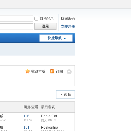
自动登录
找回密码
登录
立即注册
快捷导航
收藏本版
|
订阅
返 回
回复/查看
最后发表
威
118
DanielCof
-7-2
11179
前天 06:53
威
151
Roskonlna