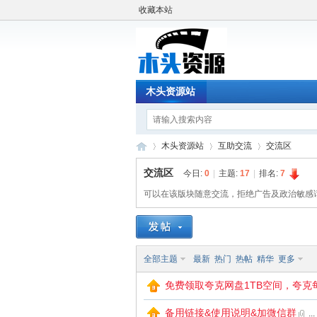
收藏本站
木头资源站
木头资源站
互助交流
交流区
交流区
今日:
0
|
主题:
17
|
排名:
7
可以在该版块随意交流，拒绝广告及政治敏感
木
»
›
›
全部主题
最新
热门
热帖
精华
更多
免费领取夸克网盘1TB空间，夸克
备用链接&使用说明&加微信群
...